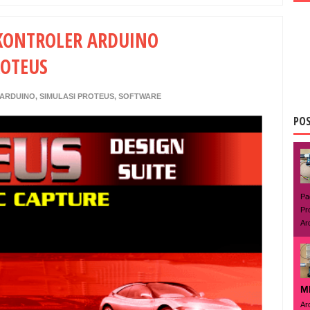
KONTROLER ARDUINO
ROTEUS
ARDUINO
,
SIMULASI PROTEUS
,
SOFTWARE
PO
Pa
Pr
Ar
M
Ar