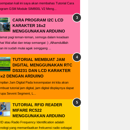
sempatan kali ini saya akan membahas Tutorial Cara
ogram GSM Module SIM800L V2 Meng...
CARA PROGRAM I2C LCD
KARAKTER 16x2
MENGGUNAKAN ARDUINO
lamat pagi teman-teman, semoga dalam keadaan
hat Wal afiat dan tetap semangat :) ,Alhamdulillah
lan ini sudah mulai agak senggang ...
TUTORIAL MEMBUAT JAM
DIGITAL MENGGUNAKAN RTC
DS3231 DAN LCD KARAKTER
6x2 DENGAN ARDUINO
mpilan Jam Digital Pada kesempatan ini kita akan
buat tutorial jam digital, jam digital displaynya dapat
rupa Sevent Segment, L...
TUTORIAL RFID READER
MIFARE RC522
MENGGUNAKAN ARDUINO
ID atau Radio Frequency Identification adalah
knologi yang memanfaatkan frekuensi radio sebagai