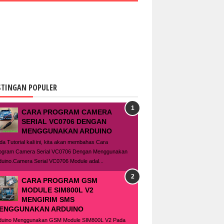
STINGAN POPULER
CARA PROGRAM CAMERA
SERIAL VC0706 DENGAN
MENGGUNAKAN ARDUINO
da Tutorial kali ini, kita akan membahas Cara
ogram Camera Serial VC0706 Dengan Menggunakan
duino.Camera Serial VC0706 Module adal...
CARA PROGRAM GSM
MODULE SIM800L V2
MENGIRIM SMS
ENGGUNAKAN ARDUINO
duino Menggunakan GSM Module SIM800L V2 Pada