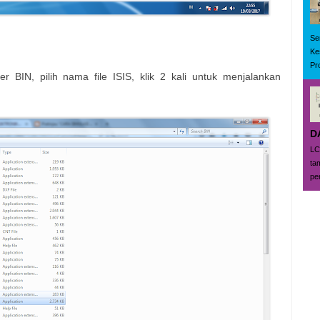
Se
Ke
Pr
r BIN, pilih nama file ISIS, klik 2 kali untuk menjalankan
D
LC
ta
pe