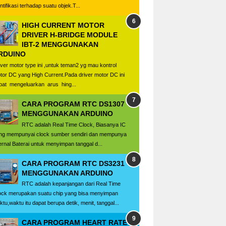
ntifikasi terhadap suatu objek.T...
HIGH CURRENT MOTOR
DRIVER H-BRIDGE MODULE
IBT-2 MENGGUNAKAN
RDUINO
iver motor type ini ,untuk teman2 yg mau kontrol
tor DC yang High Current.Pada driver motor DC ini
pat mengeluarkan arus hing...
CARA PROGRAM RTC DS1307
MENGGUNAKAN ARDUINO
RTC adalah Real Time Clock, Biasanya IC
ng mempunyai clock sumber sendiri dan mempunya
ternal Baterai untuk menyimpan tanggal d...
CARA PROGRAM RTC DS3231
MENGGUNAKAN ARDUINO
RTC adalah kepanjangan dari Real Time
ock merupakan suatu chip yang bisa menyimpan
ktu,waktu itu dapat berupa detik, menit, tanggal...
CARA PROGRAM HEART RATE