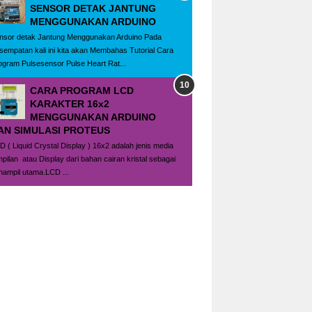
SENSOR DETAK JANTUNG
MENGGUNAKAN ARDUINO
nsor detak Jantung Menggunakan Arduino Pada
sempatan kali ini kita akan Membahas Tutorial Cara
ogram Pulsesensor Pulse Heart Rat...
CARA PROGRAM LCD
KARAKTER 16x2
MENGGUNAKAN ARDUINO
AN SIMULASI PROTEUS
D ( Liquid Crystal Display ) 16x2 adalah jenis media
mpilan atau Display dari bahan cairan kristal sebagai
nampil utama.LCD ...