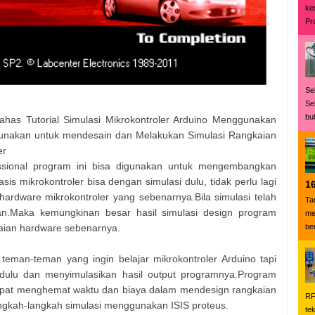
ke
Pr
Se
Se
bu
as Tutorial Simulasi Mikrokontroler Arduino Menggunakan
gunakan untuk mendesain dan Melakukan Simulasi Rangkaian
er
sional program ini bisa digunakan untuk mengembangkan
is mikrokontroler bisa dengan simulasi dulu, tidak perlu lagi
1
hardware mikrokontroler yang sebenarnya.Bila simulasi telah
Ta
nan.Maka kemungkinan besar hasil simulasi design program
mem
aian hardware sebenarnya.
be
teman-teman yang ingin belajar mikrokontroler Arduino tapi
ulu dan menyimulasikan hasil output programnya.Program
dapat menghemat waktu dan biaya dalam mendesign rangkaian
RF
angkah-langkah simulasi menggunakan ISIS proteus.
te