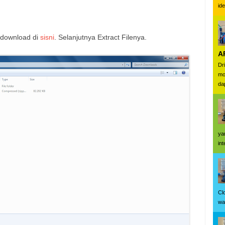
ide
 download di
sisni
. Selanjutnya Extract Filenya.
A
Dr
mo
da
ya
in
Cl
wa