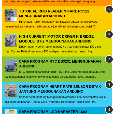
dan tetap semangat :) ,Alhamdulillah bulan ini sudah mulai agak senggang ...
TUTORIAL RFID READER MIFARE RC522
MENGGUNAKAN ARDUINO
RFID atau Radio Frequency Identification adalah teknologi yang
memanfaatkan frekuensi radio sebagai identifikasi terhadap suatu objek.T...
HIGH CURRENT MOTOR DRIVER H-BRIDGE
MODULE IBT-2 MENGGUNAKAN ARDUINO
Driver motor type ini ,untuk teman2 yg mau kontrol motor DC yang
High Current.Pada driver motor DC ini dapat mengeluarkan arus hing...
CARA PROGRAM RTC DS3231 MENGGUNAKAN
ARDUINO
RTC adalah kepanjangan dari Real Time Clock merupakan suatu chip
yang bisa menyimpan waktu,waktu itu dapat berupa detik, menit, tanggal...
CARA PROGRAM HEART RATE SENSOR DETAK
JANTUNG MENGGUNAKAN ARDUINO
Sensor detak Jantung Menggunakan Arduino Pada Kesempatan kali ini
kita akan Membahas Tutorial Cara Program Pulsesensor Pulse Heart Rat...
CARA PROGRAM LCD KARAKTER 16x2