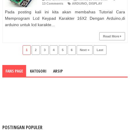
13 Comments
ARDUINO
,
DISPLAY
Pada posting kali ini kita akan membahas Tutorial Cara
Memprogram Lcd Keypad Karakter 16X2 Dengan Arduino,di
arduino untuk lcd karakte...
Read More
1
2
3
4
5
6
Next »
Last
FANS PAGE
KATEGORI
ARSIP
POSTINGAN POPULER