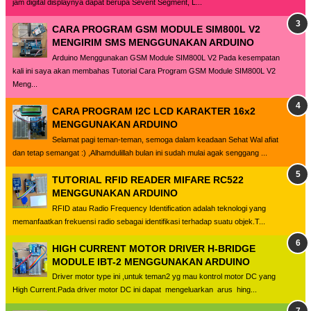
jam digital displaynya dapat berupa Sevent Segment, L...
CARA PROGRAM GSM MODULE SIM800L V2
MENGIRIM SMS MENGGUNAKAN ARDUINO
Arduino Menggunakan GSM Module SIM800L V2 Pada kesempatan
kali ini saya akan membahas Tutorial Cara Program GSM Module SIM800L V2
Meng...
CARA PROGRAM I2C LCD KARAKTER 16x2
MENGGUNAKAN ARDUINO
Selamat pagi teman-teman, semoga dalam keadaan Sehat Wal afiat
dan tetap semangat :) ,Alhamdulillah bulan ini sudah mulai agak senggang ...
TUTORIAL RFID READER MIFARE RC522
MENGGUNAKAN ARDUINO
RFID atau Radio Frequency Identification adalah teknologi yang
memanfaatkan frekuensi radio sebagai identifikasi terhadap suatu objek.T...
HIGH CURRENT MOTOR DRIVER H-BRIDGE
MODULE IBT-2 MENGGUNAKAN ARDUINO
Driver motor type ini ,untuk teman2 yg mau kontrol motor DC yang
High Current.Pada driver motor DC ini dapat mengeluarkan arus hing...