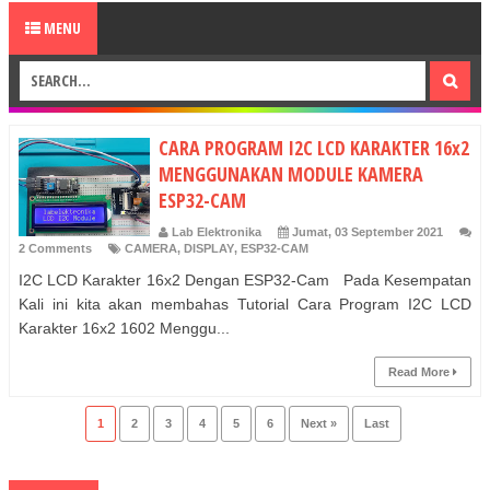
MENU
CARA PROGRAM I2C LCD KARAKTER 16x2
MENGGUNAKAN MODULE KAMERA
ESP32-CAM
Lab Elektronika
Jumat, 03 September 2021
2 Comments
CAMERA
,
DISPLAY
,
ESP32-CAM
I2C LCD Karakter 16x2 Dengan ESP32-Cam Pada Kesempatan
Kali ini kita akan membahas Tutorial Cara Program I2C LCD
Karakter 16x2 1602 Menggu...
Read More
1
2
3
4
5
6
Next »
Last