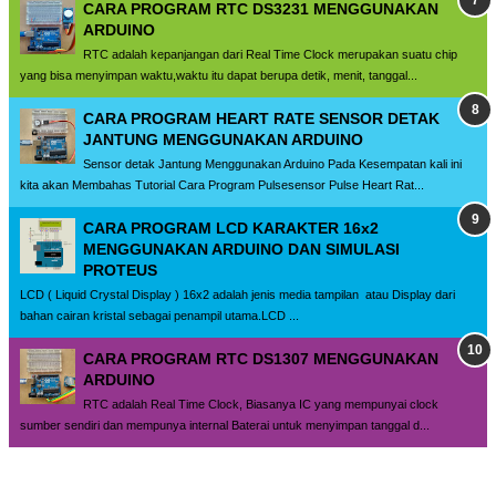
CARA PROGRAM RTC DS3231 MENGGUNAKAN
ARDUINO
RTC adalah kepanjangan dari Real Time Clock merupakan suatu chip
yang bisa menyimpan waktu,waktu itu dapat berupa detik, menit, tanggal...
CARA PROGRAM HEART RATE SENSOR DETAK
JANTUNG MENGGUNAKAN ARDUINO
Sensor detak Jantung Menggunakan Arduino Pada Kesempatan kali ini
kita akan Membahas Tutorial Cara Program Pulsesensor Pulse Heart Rat...
CARA PROGRAM LCD KARAKTER 16x2
MENGGUNAKAN ARDUINO DAN SIMULASI
PROTEUS
LCD ( Liquid Crystal Display ) 16x2 adalah jenis media tampilan atau Display dari
bahan cairan kristal sebagai penampil utama.LCD ...
CARA PROGRAM RTC DS1307 MENGGUNAKAN
ARDUINO
RTC adalah Real Time Clock, Biasanya IC yang mempunyai clock
sumber sendiri dan mempunya internal Baterai untuk menyimpan tanggal d...