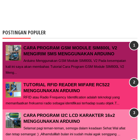
POSTINGAN POPULER
CARA PROGRAM GSM MODULE SIM800L V2
MENGIRIM SMS MENGGUNAKAN ARDUINO
Arduino Menggunakan GSM Module SIM800L V2 Pada kesempatan
kali ini saya akan membahas Tutorial Cara Program GSM Module SIM800L V2
Meng...
TUTORIAL RFID READER MIFARE RC522
MENGGUNAKAN ARDUINO
RFID atau Radio Frequency Identification adalah teknologi yang
memanfaatkan frekuensi radio sebagai identifikasi terhadap suatu objek.T...
CARA PROGRAM I2C LCD KARAKTER 16x2
MENGGUNAKAN ARDUINO
Selamat pagi teman-teman, semoga dalam keadaan Sehat Wal afiat
dan tetap semangat :) ,Alhamdulillah bulan ini sudah mulai agak senggang ...