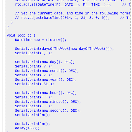
    Serial.println("RTC lost power, lets set the time!");

    rtc.adjust(DateTime(F(__DATE__), F(__TIME__)));     // fo
    // Set the current date, and time in the following format
    // rtc.adjust(DateTime(2014, 1, 21, 3, 0, 0));     // Thi
  }

}

void loop () {

    DateTime now = rtc.now();

    Serial.print(daysOfTheWeek[now.dayOfTheWeek()]);

    Serial.print(',');

    Serial.print(now.day(), DEC);

    Serial.print('/');

    Serial.print(now.month(), DEC);

    Serial.print('/');

    Serial.print(now.year(), DEC);

    Serial.print('\t');

    Serial.print(now.hour(), DEC);

    Serial.print(':');

    Serial.print(now.minute(), DEC);

    Serial.print(':');

    Serial.print(now.second(), DEC);

    Serial.println();

    Serial.println();

    delay(1000);
