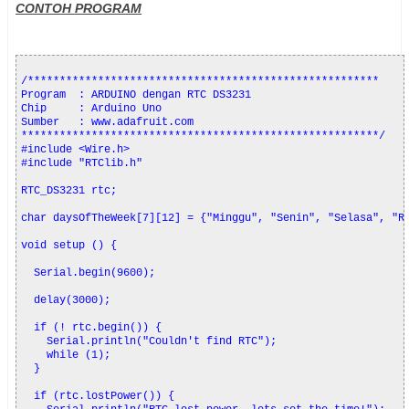
CONTOH PROGRAM
/*******************************************************

Program  : ARDUINO dengan RTC DS3231

Chip     : Arduino Uno

Sumber   : www.adafruit.com

********************************************************/

#include <Wire.h>
#include "RTClib.h"

RTC_DS3231 rtc;

char daysOfTheWeek[7][12] = {"Minggu", "Senin", "Selasa", "Ra
void setup () {

  Serial.begin(9600);

  delay(3000); 

  if (! rtc.begin()) {

    Serial.println("Couldn't find RTC");

    while (1);

  }

  if (rtc.lostPower()) {
