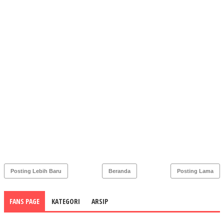
Posting Lebih Baru
Beranda
Posting Lama
FANS PAGE
KATEGORI
ARSIP