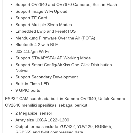
Support OV2640 and OV7670 Cameras, Built-in Flash
Support Image WiFi Upload
Support TF Card
Support Multiple Sleep Modes
Embedded Lwip and FreeRTOS
Mendukung Firmware Over the Air (FOTA)
Bluetooth 4.2 with BLE
802.11b/g/n Wi-Fi
Support STA/AP/STA+AP Working Mode
Support Smart Config/AirKiss One-Click Distribution
Networ
Support Secondary Development
Built-in Flash LED
9 GPIO ports
ESP32-CAM sudah ada built-in Kamera OV2640, Untuk Kamera
OV2640 memiliki spesifikasi sebagai berikut :
2 Megapixel sensor
Array size UXGA 1622×1200
Output formats include YUV422, YUV420, RGB565,
RGB555 and 8-bit compressed data