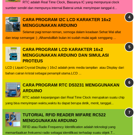
RTC adalah Real Time Clock, Biasanya IC yang mempunyai clock
sumber sendiri dan mempunya internal Baterai untuk menyimpan tanggal d...
CARA PROGRAM I2C LCD KARAKTER 16x2
MENGGUNAKAN ARDUINO
Selamat pagi teman-teman, semoga dalam keadaan Sehat Wal afiat
dan tetap semangat :) ,Alhamdulillah bulan ini sudah mulai agak senggang ...
CARA PROGRAM LCD KARAKTER 16x2
MENGGUNAKAN ARDUINO DAN SIMULASI
PROTEUS
LCD ( Liquid Crystal Display ) 16x2 adalah jenis media tampilan atau Display dari
bahan cairan kristal sebagai penampil utama.LCD ...
CARA PROGRAM RTC DS3231 MENGGUNAKAN
ARDUINO
RTC adalah kepanjangan dari Real Time Clock merupakan suatu chip
yang bisa menyimpan waktu,waktu itu dapat berupa detik, menit, tanggal...
TUTORIAL RFID READER MIFARE RC522
MENGGUNAKAN ARDUINO
RFID atau Radio Frequency Identification adalah teknologi yang
memanfaatkan frekuensi radio sebagai identifikasi terhadap suatu objek.T...