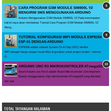
CARA PROGRAM GSM MODULE SIM800L V2
MENGIRIM SMS MENGGUNAKAN ARDUINO
Arduino Menggunakan GSM Module SIM800L V2 Pada kesempatan
kali ini saya akan membahas Tutorial Cara Program GSM Module SIM800L V2
Meng...
TUTORIAL KONFIGURASI WIFI MODULE ESP8266
ESP-01 DENGAN ARDUINO
ESP8266 adalah sebuah System On A Chip (SOC) berfitur
WIFI,dengan harga sangat murah.Bisa di gunakan untuk project-project Internet
O...
ARDUINO UNO R3 MIKROKONTROLER ATmega328
Board Arduino uno Rev3 adalah Board Mikrokontroler (Development
Board) menggunakan chip mikrokontroler ATmega328 yang fleksibel
dan ope...
TOTAL TAYANGAN HALAMAN