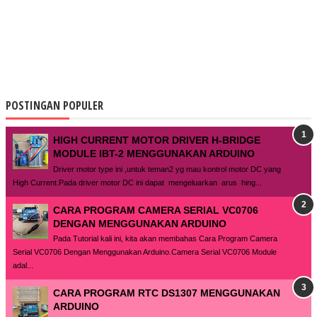
POSTINGAN POPULER
HIGH CURRENT MOTOR DRIVER H-BRIDGE
MODULE IBT-2 MENGGUNAKAN ARDUINO
Driver motor type ini ,untuk teman2 yg mau kontrol motor DC yang
High Current.Pada driver motor DC ini dapat mengeluarkan arus hing...
CARA PROGRAM CAMERA SERIAL VC0706
DENGAN MENGGUNAKAN ARDUINO
Pada Tutorial kali ini, kita akan membahas Cara Program Camera
Serial VC0706 Dengan Menggunakan Arduino.Camera Serial VC0706 Module
adal...
CARA PROGRAM RTC DS1307 MENGGUNAKAN
ARDUINO