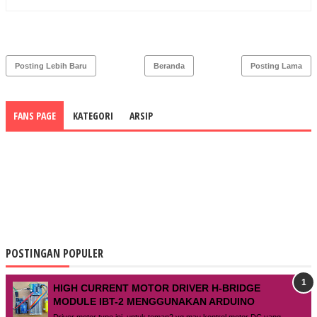
Posting Lebih Baru
Beranda
Posting Lama
FANS PAGE
KATEGORI
ARSIP
POSTINGAN POPULER
HIGH CURRENT MOTOR DRIVER H-BRIDGE
MODULE IBT-2 MENGGUNAKAN ARDUINO
Driver motor type ini ,untuk teman2 yg mau kontrol motor DC yang