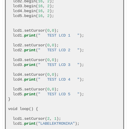
  lcd2
.
begin(
16
, 
2
);

  lcd3
.
begin(
16
, 
2
);

  lcd4
.
begin(
16
, 
2
);

  lcd5
.
begin(
16
, 
2
);

  lcd1
.
setCursor(
0
,
0
);

  lcd1
.
print
(
"   TEST LCD 1   "
);

  lcd2
.
setCursor(
0
,
0
);

  lcd2
.
print
(
"   TEST LCD 2   "
);

  lcd3
.
setCursor(
0
,
0
);

  lcd3
.
print
(
"   TEST LCD 3   "
);

  lcd4
.
setCursor(
0
,
0
);

  lcd4
.
print
(
"   TEST LCD 4   "
);

  lcd5
.
setCursor(
0
,
0
);

  lcd5
.
print
(
"   TEST LCD 5   "
);

}

void loop() {

  lcd1
.
setCursor(
2
, 
1
);

  lcd1
.
print
(
"LABELEKTRONIKA"
);
