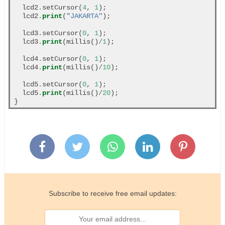
  lcd2
.
setCursor(
4
, 
1
);

  lcd2
.
print
(
"JAKARTA"
);

  lcd3
.
setCursor(
0
, 
1
);

  lcd3
.
print
(millis()
/
1
);

  lcd4
.
setCursor(
0
, 
1
);

  lcd4
.
print
(millis()
/
10
);

  lcd5
.
setCursor(
0
, 
1
);

  lcd5
.
print
(millis()
/
20
);

Subscribe to receive free email updates: