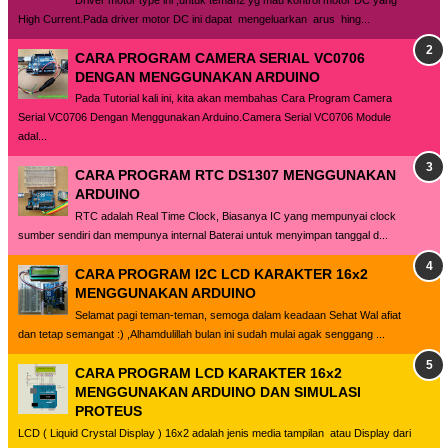
High Current.Pada driver motor DC ini dapat mengeluarkan arus hing...
CARA PROGRAM CAMERA SERIAL VC0706
DENGAN MENGGUNAKAN ARDUINO
Pada Tutorial kali ini, kita akan membahas Cara Program Camera
Serial VC0706 Dengan Menggunakan Arduino.Camera Serial VC0706 Module
adal...
CARA PROGRAM RTC DS1307 MENGGUNAKAN
ARDUINO
RTC adalah Real Time Clock, Biasanya IC yang mempunyai clock
sumber sendiri dan mempunya internal Baterai untuk menyimpan tanggal d...
CARA PROGRAM I2C LCD KARAKTER 16x2
MENGGUNAKAN ARDUINO
Selamat pagi teman-teman, semoga dalam keadaan Sehat Wal afiat
dan tetap semangat :) ,Alhamdulillah bulan ini sudah mulai agak senggang ...
CARA PROGRAM LCD KARAKTER 16x2
MENGGUNAKAN ARDUINO DAN SIMULASI
PROTEUS
LCD ( Liquid Crystal Display ) 16x2 adalah jenis media tampilan atau Display dari