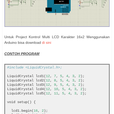
Untuk Project Kontrol Multi LCD Karakter 16x2 Menggunakan
Arduino bisa download
di sini
CONTOH PROGRAM
#include <LiquidCrystal.h>;
LiquidCrystal lcd1(
12
, 
7
, 
5
, 
4
, 
3
, 
2
);

LiquidCrystal lcd2(
12
, 
8
, 
5
, 
4
, 
3
, 
2
);

LiquidCrystal lcd3(
12
, 
9
, 
5
, 
4
, 
3
, 
2
);

LiquidCrystal lcd4(
12
, 
10
, 
5
, 
4
, 
3
, 
2
);

LiquidCrystal lcd5(
12
, 
11
, 
5
, 
4
, 
3
, 
2
);

void setup() {

  lcd1
.
begin(
16
, 
2
);
