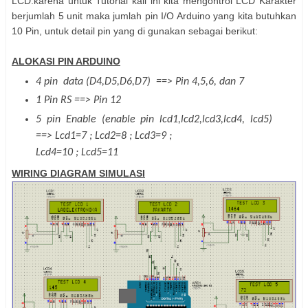
LCD.karena untuk Tutorial kali ini kita mengontrol LCD Karakter
berjumlah 5 unit maka jumlah pin I/O Arduino yang kita butuhkan
10 Pin, untuk detail pin yang di gunakan sebagai berikut:
ALOKASI PIN ARDUINO
4 pin
data (D4,D5,D6,D7)
==> Pin 4,5,6, dan 7
1 Pin RS ==> Pin 12
5 pin Enable (enable pin lcd1,lcd2,lcd3,lcd4, lcd5)
==> L
cd1=
7 ;
L
cd
2
=
8
; L
cd
3
=
9 ;
L
cd
4
=
10 ;
L
cd
5
=
11
WIRING DIAGRAM SIMULASI