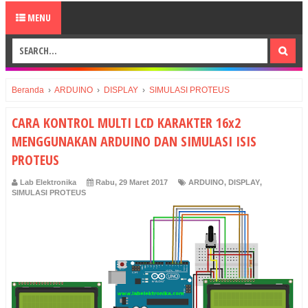
MENU
Beranda
›
ARDUINO
›
DISPLAY
›
SIMULASI PROTEUS
CARA KONTROL MULTI LCD KARAKTER 16x2
MENGGUNAKAN ARDUINO DAN SIMULASI ISIS
PROTEUS
Lab Elektronika
Rabu, 29 Maret 2017
ARDUINO
,
DISPLAY
,
SIMULASI PROTEUS