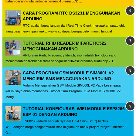
bahan cairan kristal sebagai penampil utama.LCD ...
CARA PROGRAM RTC DS3231 MENGGUNAKAN
ARDUINO
RTC adalah kepanjangan dari Real Time Clock merupakan suatu chip
yang bisa menyimpan waktu,waktu itu dapat berupa detik, menit, tanggal...
TUTORIAL RFID READER MIFARE RC522
MENGGUNAKAN ARDUINO
RFID atau Radio Frequency Identification adalah teknologi yang
memanfaatkan frekuensi radio sebagai identifikasi terhadap suatu objek.T...
CARA PROGRAM GSM MODULE SIM800L V2
MENGIRIM SMS MENGGUNAKAN ARDUINO
Arduino Menggunakan GSM Module SIM800L V2 Pada kesempatan
kali ini saya akan membahas Tutorial Cara Program GSM Module SIM800L V2
Meng...
TUTORIAL KONFIGURASI WIFI MODULE ESP8266
ESP-01 DENGAN ARDUINO
ESP8266 adalah sebuah System On A Chip (SOC) berfitur
WIFI,dengan harga sangat murah.Bisa di gunakan untuk project-project Internet
O...