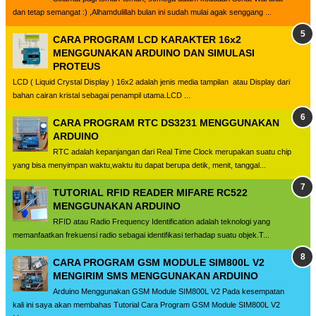
dan tetap semangat :) ,Alhamdulillah bulan ini sudah mulai agak senggang ...
CARA PROGRAM LCD KARAKTER 16x2
MENGGUNAKAN ARDUINO DAN SIMULASI
PROTEUS
LCD ( Liquid Crystal Display ) 16x2 adalah jenis media tampilan atau Display dari
bahan cairan kristal sebagai penampil utama.LCD ...
CARA PROGRAM RTC DS3231 MENGGUNAKAN
ARDUINO
RTC adalah kepanjangan dari Real Time Clock merupakan suatu chip
yang bisa menyimpan waktu,waktu itu dapat berupa detik, menit, tanggal...
TUTORIAL RFID READER MIFARE RC522
MENGGUNAKAN ARDUINO
RFID atau Radio Frequency Identification adalah teknologi yang
memanfaatkan frekuensi radio sebagai identifikasi terhadap suatu objek.T...
CARA PROGRAM GSM MODULE SIM800L V2
MENGIRIM SMS MENGGUNAKAN ARDUINO
Arduino Menggunakan GSM Module SIM800L V2 Pada kesempatan
kali ini saya akan membahas Tutorial Cara Program GSM Module SIM800L V2