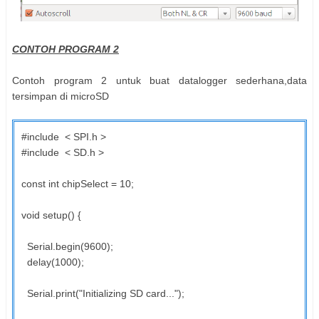
CONTOH PROGRAM 2
Contoh program 2 untuk buat datalogger sederhana,data
tersimpan di microSD
#include < SPI.h >
#include < SD.h >
const int chipSelect = 10;
void setup() {
Serial.begin(9600);
delay(1000);
Serial.print("Initializing SD card...");