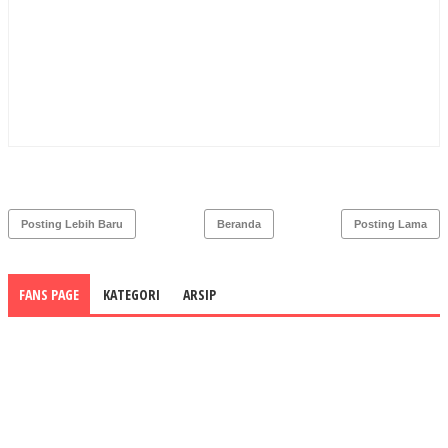
Posting Lebih Baru
Beranda
Posting Lama
FANS PAGE
KATEGORI
ARSIP