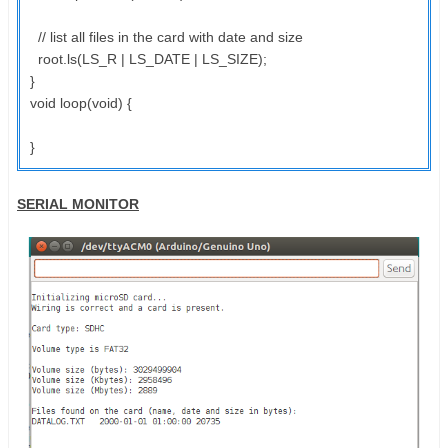
// list all files in the card with date and size
root.ls(LS_R | LS_DATE | LS_SIZE);
}
void loop(void) {
}
SERIAL MONITOR