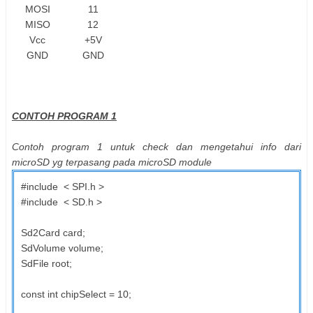
MOSI
11
MISO
12
Vcc
+5V
GND
GND
CONTOH PROGRAM 1
Contoh program 1 untuk check dan mengetahui info dari
microSD yg terpasang pada microSD module
#include < SPI.h >
#include < SD.h >
Sd2Card card;
SdVolume volume;
SdFile root;
const int chipSelect = 10;