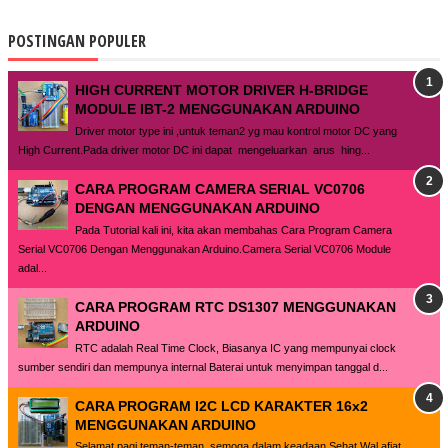
POSTINGAN POPULER
HIGH CURRENT MOTOR DRIVER H-BRIDGE
MODULE IBT-2 MENGGUNAKAN ARDUINO
Driver motor type ini ,untuk teman2 yg mau kontrol motor DC yang
High Current.Pada driver motor DC ini dapat mengeluarkan arus hing...
CARA PROGRAM CAMERA SERIAL VC0706
DENGAN MENGGUNAKAN ARDUINO
Pada Tutorial kali ini, kita akan membahas Cara Program Camera
Serial VC0706 Dengan Menggunakan Arduino.Camera Serial VC0706 Module
adal...
CARA PROGRAM RTC DS1307 MENGGUNAKAN
ARDUINO
RTC adalah Real Time Clock, Biasanya IC yang mempunyai clock
sumber sendiri dan mempunya internal Baterai untuk menyimpan tanggal d...
CARA PROGRAM I2C LCD KARAKTER 16x2
MENGGUNAKAN ARDUINO
Selamat pagi teman-teman, semoga dalam keadaan Sehat Wal afiat