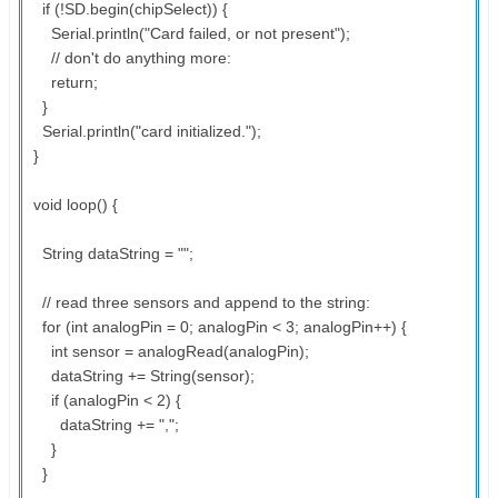
if (!SD.begin(chipSelect)) {
Serial.println("Card failed, or not present");
// don't do anything more:
return;
}
Serial.println("card initialized.");
}
void loop() {
String dataString = "";
// read three sensors and append to the string:
for (int analogPin = 0; analogPin < 3; analogPin++) {
int sensor = analogRead(analogPin);
dataString += String(sensor);
if (analogPin < 2) {
dataString += ",";
}
}