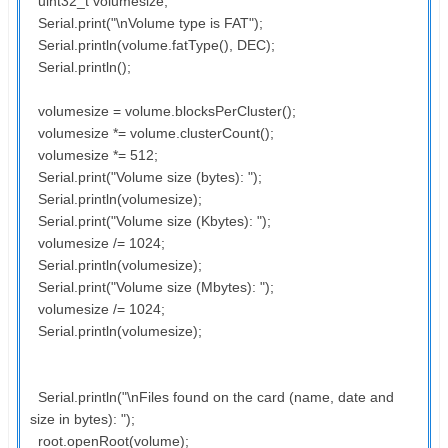
uint32_t volumesize;
Serial.print("\nVolume type is FAT");
Serial.println(volume.fatType(), DEC);
Serial.println();
volumesize = volume.blocksPerCluster();
volumesize *= volume.clusterCount();
volumesize *= 512;
Serial.print("Volume size (bytes): ");
Serial.println(volumesize);
Serial.print("Volume size (Kbytes): ");
volumesize /= 1024;
Serial.println(volumesize);
Serial.print("Volume size (Mbytes): ");
volumesize /= 1024;
Serial.println(volumesize);
Serial.println("\nFiles found on the card (name, date and
size in bytes): ");
root.openRoot(volume);