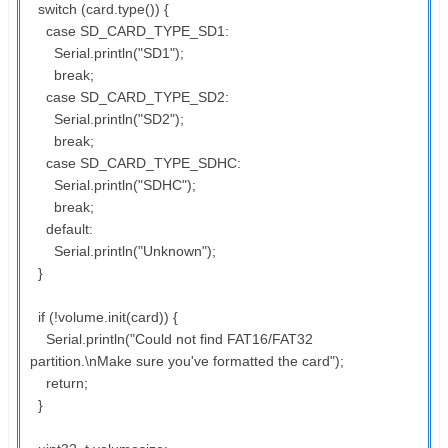
switch (card.type()) {
case SD_CARD_TYPE_SD1:
Serial.println("SD1");
break;
case SD_CARD_TYPE_SD2:
Serial.println("SD2");
break;
case SD_CARD_TYPE_SDHC:
Serial.println("SDHC");
break;
default:
Serial.println("Unknown");
}
if (!volume.init(card)) {
Serial.println("Could not find FAT16/FAT32
partition.\nMake sure you've formatted the card");
return;
}