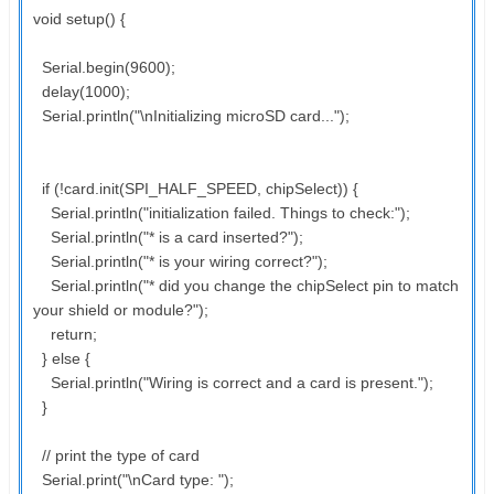
void setup() {
Serial.begin(9600);
delay(1000);
Serial.println("\nInitializing microSD card...");
if (!card.init(SPI_HALF_SPEED, chipSelect)) {
Serial.println("initialization failed. Things to check:");
Serial.println("* is a card inserted?");
Serial.println("* is your wiring correct?");
Serial.println("* did you change the chipSelect pin to match
your shield or module?");
return;
} else {
Serial.println("Wiring is correct and a card is present.");
}
// print the type of card
Serial.print("\nCard type: ");